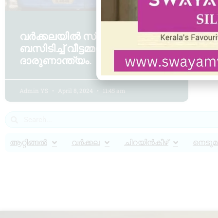
വർക്കലയിൽ സ്വകാര്യ
ബസിടിച്ച് വീട്ടമ്മയ്ക്ക്
ദാരുണാന്ത്യം.
Admin YS
April 8, 2024
11:45 am
ആറ്റിങ്ങൽ
വർക്കല
ചിറയിൻകീഴ്
നെടുമങ