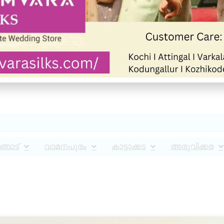
്ങാട്
വാമനപുരം
കാട്ടാക്കട
അരുവിക്കര