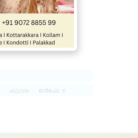
ചുറ്റുവട്ടം
ഇൻഫോ