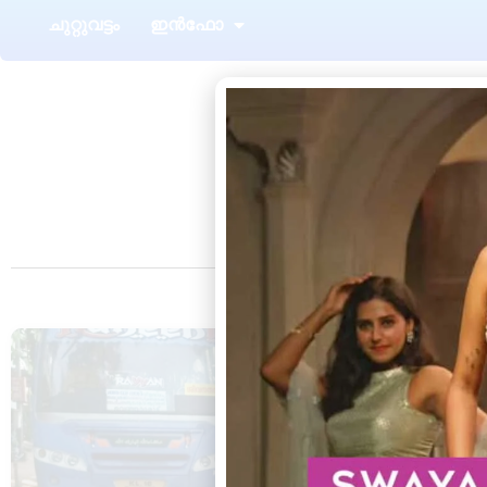
ചുറ്റുവട്ടം
ഇൻഫോ
അഞ്ചുതെങ്ങ്