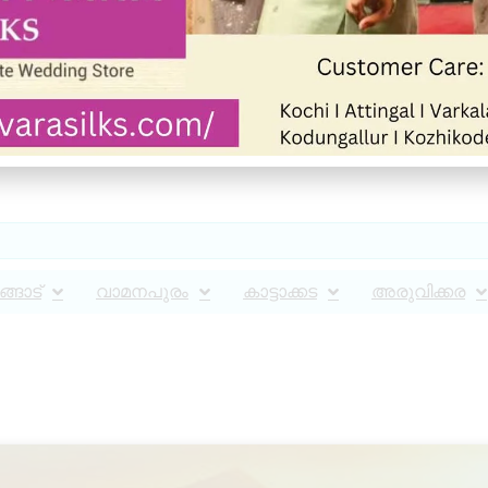
്ങാട്
വാമനപുരം
കാട്ടാക്കട
അരുവിക്കര