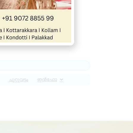
ചുറ്റുവട്ടം
ഇൻഫോ