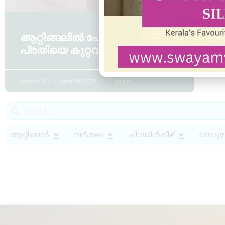
ആറ്റിങ്ങലിൽ പോക്സോ കേസ്
പ്രതിയെ കുറ്റവിമുക്തനാക്കി
Admin YS
May 10, 2024
10:40 pm
ആറ്റിങ്ങൽ
വർക്കല
ചിറയിൻകീഴ്
നെടുമങ