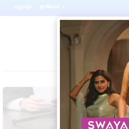
ചുറ്റുവട്ടം
ഇൻഫോ
ആറ്റിങ്ങൽ