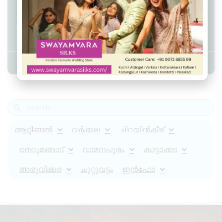
വിമാനത്തിനുള്ളിലെ മദ്യ നയത്തില്‍
മാറ്റങ്ങള്‍ വരുത്തി എയര്‍ ഇന്ത്യ,
പുതിയ നിർദേശങ്ങൾ ഇങ്ങനെ..
Admin YS
January 25, 2023
12:38 pm
ആറ്റിങ്ങൽ
വർക്കല
ചിറയിൻകീഴ്
നെടുമങ്ങാട്
വാമനപുരം
കാട്ടാക്കട
അരുവിക്കര
ചുറ്റുവട്ടം
ഇൻഫോ