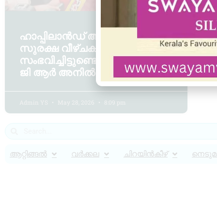
ഹാപ്പിലാൻഡ് അപകടം,
സുരക്ഷ വീഴ്ചകൾ
സംഭവിച്ചിട്ടുണ്ടെന്ന് എംഎൽഎ
ജി ആർ അനിൽ
Admin YS
May 28, 2026
8:09 pm
ആറ്റിങ്ങൽ
വർക്കല
ചിറയിൻകീഴ്
നെടുമങ