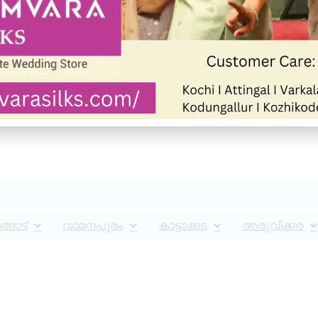
്ങാട്
വാമനപുരം
കാട്ടാക്കട
അരുവിക്കര