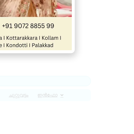
ചുറ്റുവട്ടം
ഇൻഫോ