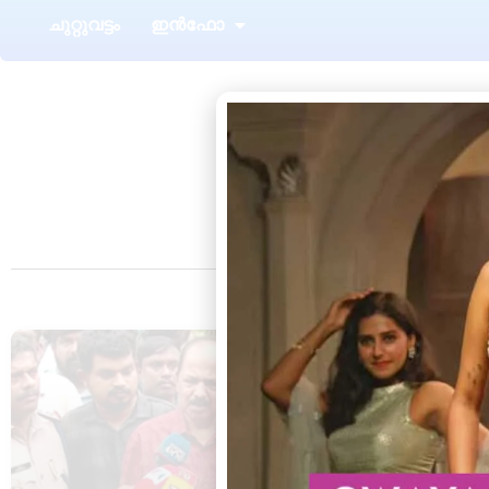
ചുറ്റുവട്ടം
ഇൻഫോ
Ta
നെടുമങ്ങാട്