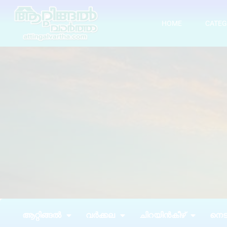
HOME
CATEG
ആറ്റിങ്ങൽ
വർക്കല
ചിറയിൻകീഴ്
നെടു