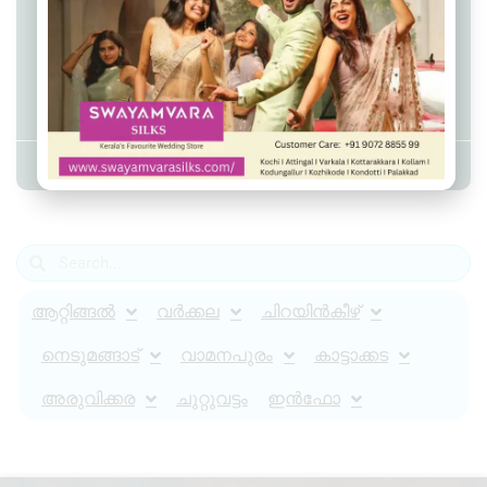
ദേശീയ സബ് ജൂനിയർ ബോക്‌സിങ്
ചാമ്പ്യൻഷിപ്പ് ; കേരളത്തിനായി
റിങ്ങിലിറങ്ങാൻ വർക്കലയിൽ നിന്ന്
അനാമിക
Admin YS
June 19, 2026
8:34 pm
ആറ്റിങ്ങൽ
വർക്കല
ചിറയിൻകീഴ്
നെടുമങ്ങാട്
വാമനപുരം
കാട്ടാക്കട
അരുവിക്കര
ചുറ്റുവട്ടം
ഇൻഫോ