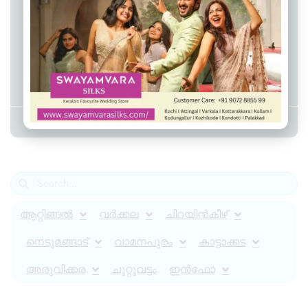
ആറ്റിങ്ങൽ താലൂക്ക്
ആശുപത്രിയിൽ ഡോക്ടറെ
ആക്രമിച്ച് ഭീകരാന്തരീക്ഷം സൃഷ്ടിച്ച
പ്രതികൾ അറസ്റ്റിൽ, ലക്ഷങ്ങളുടെ
നാശം, പോലീസിനെയും ആക്രമിച്ചു
Admin YS
July 30, 2025
8:52 pm
ആറ്റിങ്ങൽ
വർക്കല
ചിറയിൻകീഴ്
നെടുമങ്ങാട്
വാമനപുരം
കാട്ടാക്കട
അരുവിക്കര
ചുറ്റുവട്ടം
ഇൻഫോ