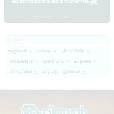
കാൽനടയാത്രക്കാരൻ മരണപ്പെട്ടു
Admin YS
July 29, 2025
10:29 pm
ആറ്റിങ്ങൽ
വർക്കല
ചിറയിൻകീഴ്
നെടുമങ്ങാട്
വാമനപുരം
കാട്ടാക്കട
അരുവിക്കര
ചുറ്റുവട്ടം
ഇൻഫോ