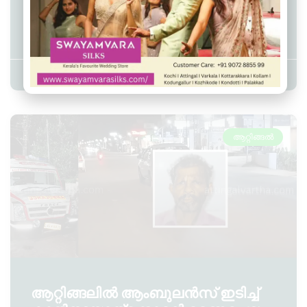
ഓട്ടോറിക്ഷ മറിഞ്ഞ് അപകടം;
ഡ്രൈവർ മരിച്ചു
Admin YS
August 1, 2025
10:55 pm
ആറ്റിങ്ങൽ
ആറ്റിങ്ങലിൽ ആംബുലൻസ് ഇടിച്ച്