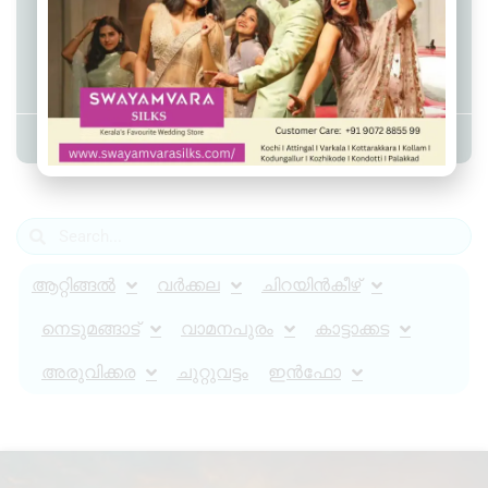
ആറ്റിങ്ങൽ കൈപ്പറ്റിമുക്കിൽ
ഓട്ടോറിക്ഷ മറിഞ്ഞ് അപകടം;
ഡ്രൈവർ മരിച്ചു
Admin YS
August 1, 2025
10:55 pm
ആറ്റിങ്ങൽ
വർക്കല
ചിറയിൻകീഴ്
നെടുമങ്ങാട്
വാമനപുരം
കാട്ടാക്കട
അരുവിക്കര
ചുറ്റുവട്ടം
ഇൻഫോ