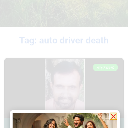
Tag: auto driver death
ആറ്റിങ്ങൽ