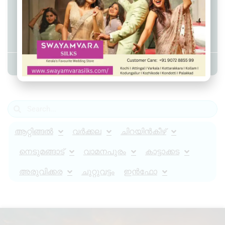
ആറ്റിങ്ങൽ കൈപ്പറ്റിമുക്കിൽ
ഓട്ടോറിക്ഷ മറിഞ്ഞ് അപകടം;
ഡ്രൈവർ മരിച്ചു
Admin YS
August 1, 2025
10:55 pm
ആറ്റിങ്ങൽ
വർക്കല
ചിറയിൻകീഴ്
നെടുമങ്ങാട്
വാമനപുരം
കാട്ടാക്കട
അരുവിക്കര
ചുറ്റുവട്ടം
ഇൻഫോ