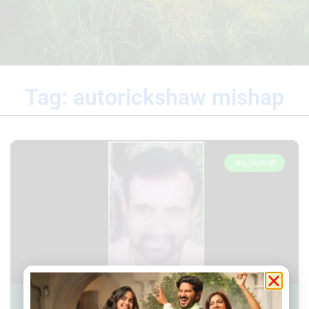
Tag: autorickshaw mishap
ആറ്റിങ്ങൽ