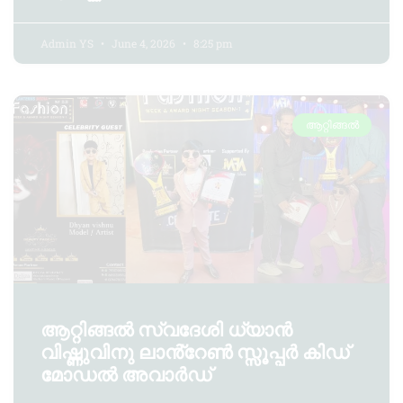
Admin YS
June 4, 2026
8:25 pm
ആറ്റിങ്ങൽ
ആറ്റിങ്ങൽ സ്വദേശി ധ്യാൻ
വിഷ്ണുവിനു ലാൻ്റേൺ സ്സൂപ്പർ കിഡ്
മോഡൽ അവാർഡ്