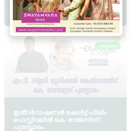
ചിരന്തന മുഹമ്മദ് റാഫി പുരസ്കാരം
Admin YS
July 27, 2026
2:54 pm
ആറ്റിങ്ങൽ
ഇൻ്റർനാഷണൽ ഷോർട്ട് ഫിലിം
ഫെസ്റ്റിവലിൽ കെ. രാജേന്ദ്രന്
പുരസ്ക്കാരം