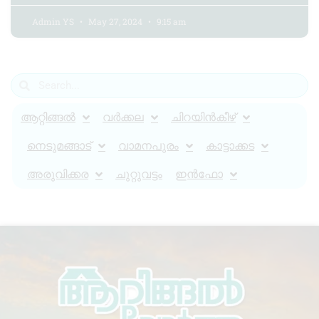
Admin YS
May 27, 2024
9:15 am
ആറ്റിങ്ങൽ
വർക്കല
ചിറയിൻകീഴ്
നെടുമങ്ങാട്
വാമനപുരം
കാട്ടാക്കട
അരുവിക്കര
ചുറ്റുവട്ടം
ഇൻഫോ