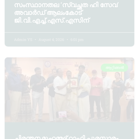
സംസ്ഥാനതല ‘സ്വച്ഛത ഹി സേവ’
അവാർഡ് ആലംകോട്
ജി.വി.എച്ച്.എസ്.എസിന്
Admin YS
August 4, 2026
6:01 pm
ആറ്റിങ്ങൽ
ചിരന്തന മുഹമ്മദ് റാഫി പുരസ്കാരം