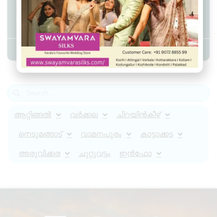
ആറ്റിങ്ങലിലെ പ്രമുഖ സൈക്കിൾ
ഷോപ്പിൽ ജോലി ഒഴിവുകൾ.
Admin YS
June 18, 2026
7:57 pm
ആറ്റിങ്ങൽ
വർക്കല
ചിറയിൻകീഴ്
നെടുമങ്ങാട്
വാമനപുരം
കാട്ടാക്കട
അരുവിക്കര
ചുറ്റുവട്ടം
ഇൻഫോ