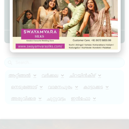
ആറ്റിങ്ങലിൽ ക്ഷേത്രത്തിൽ
മോഷണം നടത്തിയ പ്രതികൾ
അറസ്റ്റിൽ
Admin YS
July 29, 2025
8:15 pm
ആറ്റിങ്ങൽ
വർക്കല
ചിറയിൻകീഴ്
നെടുമങ്ങാട്
വാമനപുരം
കാട്ടാക്കട
അരുവിക്കര
ചുറ്റുവട്ടം
ഇൻഫോ