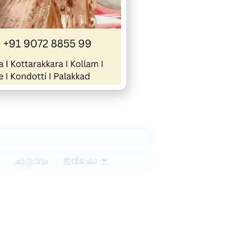
ചുറ്റുവട്ടം
ഇൻഫോ