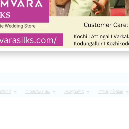
്ങാട്
വാമനപുരം
കാട്ടാക്കട
അരുവിക്കര