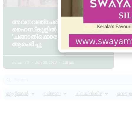
അവനവഞ്ചേരി ഗവ.
ഹൈസ്‌കൂളിൽ
‘ചങ്ങാതിക്കൊരു തൈ’ പദ്ധതി
ആരംഭിച്ചു
Admin YS
July 30, 2025
1:18 pm
ആറ്റിങ്ങൽ
വർക്കല
ചിറയിൻകീഴ്
നെടുമങ