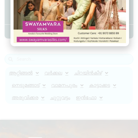
വർക്കലയിൽ സ്വകാര്യ ബസിടിച്ച്
വീട്ടമ്മയ്ക്ക് ദാരുണാന്ത്യം.
Admin YS
April 8, 2024
11:45 am
ആറ്റിങ്ങൽ
വർക്കല
ചിറയിൻകീഴ്
നെടുമങ്ങാട്
വാമനപുരം
കാട്ടാക്കട
അരുവിക്കര
ചുറ്റുവട്ടം
ഇൻഫോ