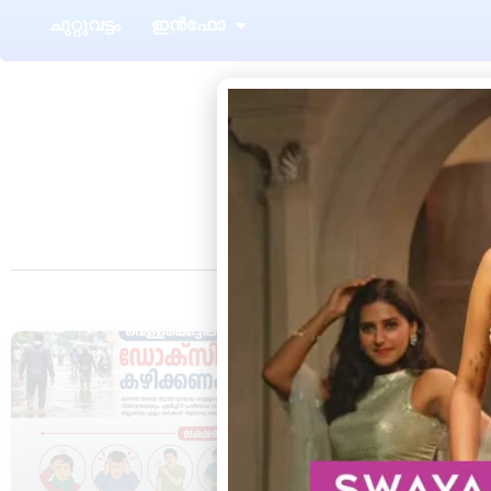
ചുറ്റുവട്ടം
ഇൻഫോ
T
HEALTH