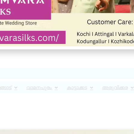
്ങാട്
വാമനപുരം
കാട്ടാക്കട
അരുവിക്കര