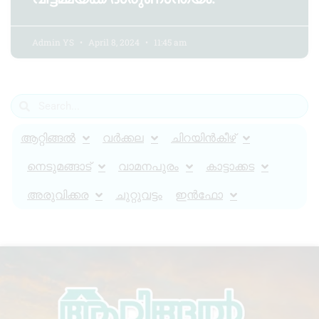
Admin YS
April 8, 2024
11:45 am
ആറ്റിങ്ങൽ
വർക്കല
ചിറയിൻകീഴ്
നെടുമങ്ങാട്
വാമനപുരം
കാട്ടാക്കട
അരുവിക്കര
ചുറ്റുവട്ടം
ഇൻഫോ