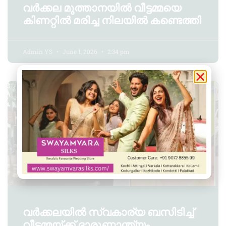
വർക്കല മുത്താനയിൽ വീട്ടമ്മയെ
കിണറ്റിൽ മരിച്ച നിലയിൽ കണ്ടെത്തി
Admin YS
June 1, 2026
2:34 pm
അഞ്ചുതെങ്ങ്
വർക്കലയിൽ സ്വകാര്യ ബസിടിച്ച്
വീട്ടമ്മയ്ക്ക് ദാരുണാന്ത്യം.