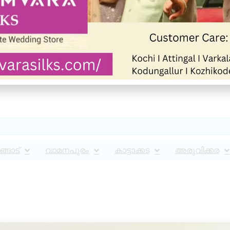
്ങാട്
വാമനപുരം
കാട്ടാക്കട
അരുവിക്കര