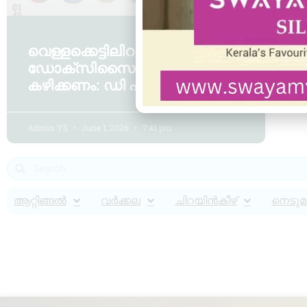
വെള്ളക്കെട്ടിലിറങ്ങിയവർ
ഡോക്‌സിസൈക്ലിൻ
കഴിക്കണം: ഡി എം ഒ
Admin YS
June 1, 2026
7:41 pm
ആറ്റിങ്ങൽ
വർക്കല
ചിറയിൻകീഴ്
നെടുമങ