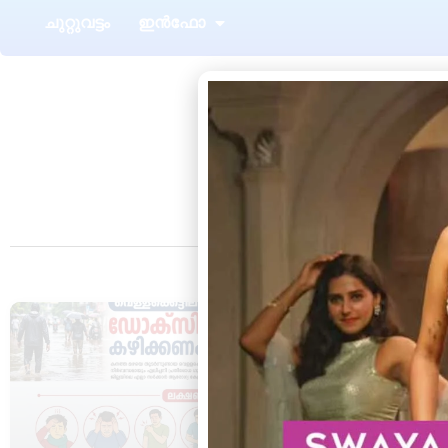
ചുറ്റുവട്ടം
ഇൻഫോ
T
HEALTH