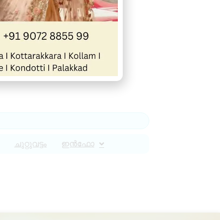
ചുറ്റുവട്ടം
ഇൻഫോ