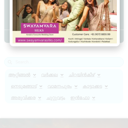
കേരള വ്യാപാരി വ്യവസായി
ഏകോപന സമിതി കാരേറ്റ് യൂണിറ്റ്
സമ്മേളനം
Admin YS
May 11, 2026
4:02 pm
ആറ്റിങ്ങൽ
വർക്കല
ചിറയിൻകീഴ്
നെടുമങ്ങാട്
വാമനപുരം
കാട്ടാക്കട
അരുവിക്കര
ചുറ്റുവട്ടം
ഇൻഫോ