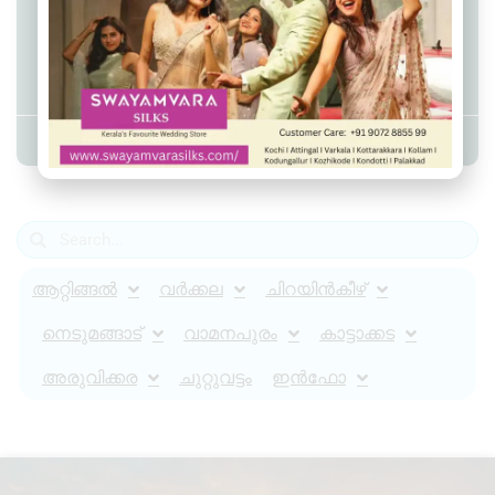
വെള്ളക്കെട്ടിലിറങ്ങിയവർ
ഡോക്‌സിസൈക്ലിൻ കഴിക്കണം:
ഡി എം ഒ
Admin YS
June 1, 2026
7:41 pm
ആറ്റിങ്ങൽ
വർക്കല
ചിറയിൻകീഴ്
നെടുമങ്ങാട്
വാമനപുരം
കാട്ടാക്കട
അരുവിക്കര
ചുറ്റുവട്ടം
ഇൻഫോ