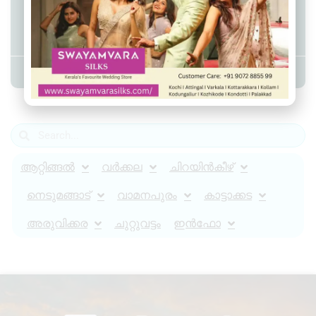
നഗരൂരിൽ എം.ഡി.എം.എയുമായി
യുവാവ് പിടിയിൽ
Admin YS
August 4, 2025
10:50 am
ആറ്റിങ്ങൽ
വർക്കല
ചിറയിൻകീഴ്
നെടുമങ്ങാട്
വാമനപുരം
കാട്ടാക്കട
അരുവിക്കര
ചുറ്റുവട്ടം
ഇൻഫോ