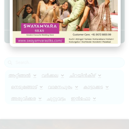
അഴൂരിൽ ഗ്രാമ പഞ്ചായത്തിൽ
ഭക്ഷ്യസുരക്ഷാ ലൈസൻസ്
രജിസ്‌ട്രേഷൻ മേള.
Admin YS
January 12, 2023
3:07 pm
ആറ്റിങ്ങൽ
വർക്കല
ചിറയിൻകീഴ്
നെടുമങ്ങാട്
വാമനപുരം
കാട്ടാക്കട
അരുവിക്കര
ചുറ്റുവട്ടം
ഇൻഫോ