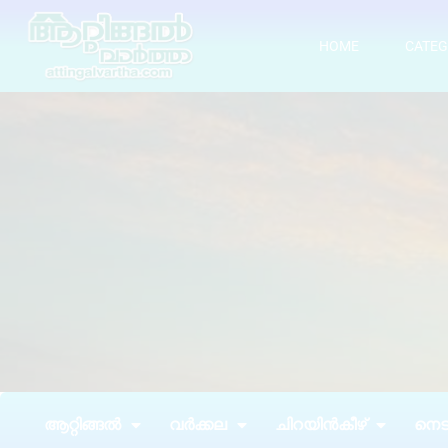
HOME
CATEG
ആറ്റിങ്ങൽ
വർക്കല
ചിറയിൻകീഴ്
നെടു