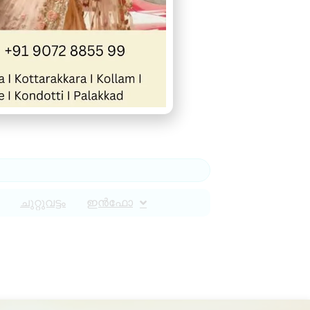
ചുറ്റുവട്ടം
ഇൻഫോ