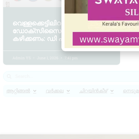
വെള്ളക്കെട്ടിലിറങ്ങിയവർ
ഡോക്‌സിസൈക്ലിൻ
കഴിക്കണം: ഡി എം ഒ
Admin YS
June 1, 2026
7:41 pm
ആറ്റിങ്ങൽ
വർക്കല
ചിറയിൻകീഴ്
നെടുമങ