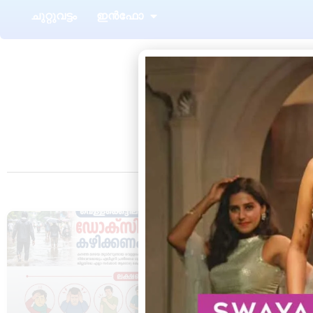
ചുറ്റുവട്ടം
ഇൻഫോ
Tag
HEALTH