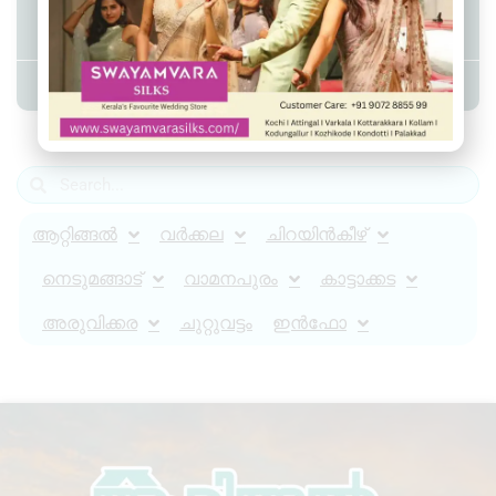
നടൻ സലിം കുമാർ അന്തരിച്ചു
Admin YS
June 6, 2026
11:58 pm
ആറ്റിങ്ങൽ
വർക്കല
ചിറയിൻകീഴ്
നെടുമങ്ങാട്
വാമനപുരം
കാട്ടാക്കട
അരുവിക്കര
ചുറ്റുവട്ടം
ഇൻഫോ