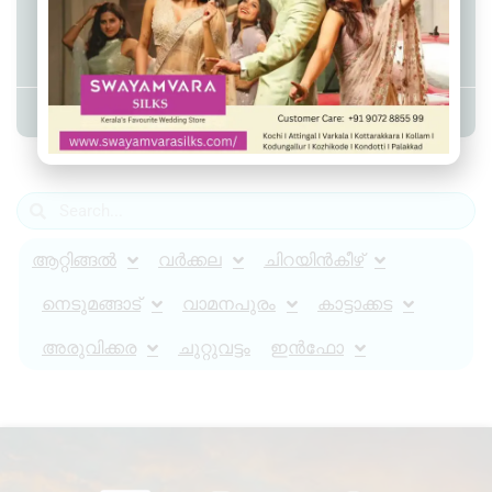
നിരഞ്ജനയ്ക്ക് കിളിമാനൂർ
ഫ്രാക്കിൻ്റെ അനുമോദനം
Admin YS
June 10, 2026
1:41 pm
ആറ്റിങ്ങൽ
വർക്കല
ചിറയിൻകീഴ്
നെടുമങ്ങാട്
വാമനപുരം
കാട്ടാക്കട
അരുവിക്കര
ചുറ്റുവട്ടം
ഇൻഫോ