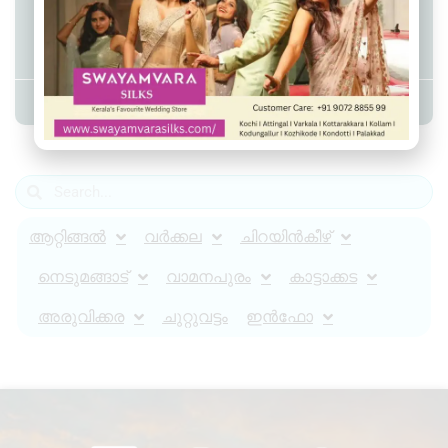
വർക്കലയിൽ സ്വകാര്യ ബസിടിച്ച്
വീട്ടമ്മയ്ക്ക് ദാരുണാന്ത്യം.
Admin YS
April 8, 2024
11:45 am
ആറ്റിങ്ങൽ
വർക്കല
ചിറയിൻകീഴ്
നെടുമങ്ങാട്
വാമനപുരം
കാട്ടാക്കട
അരുവിക്കര
ചുറ്റുവട്ടം
ഇൻഫോ