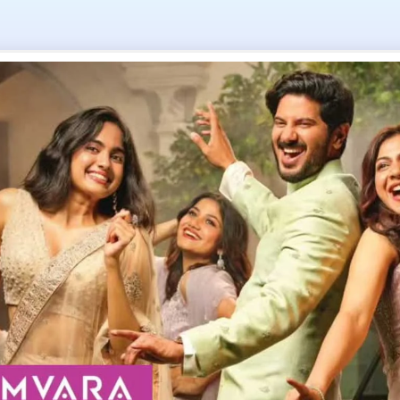
Tag: plus two
ചുറ്റുവട്ടം