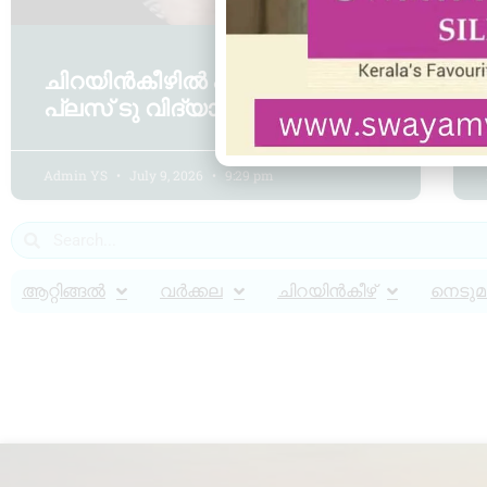
ചിറയിൻകീഴിൽ പനി ബാധിച്ച്
പ്ലസ് ടു വിദ്യാർഥി മരിച്ചു
Admin YS
July 9, 2026
9:29 pm
ആറ്റിങ്ങൽ
വർക്കല
ചിറയിൻകീഴ്
നെടുമങ