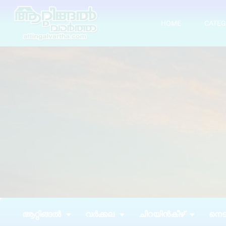
HOME
CATEG
ആറ്റിങ്ങൽ
വർക്കല
ചിറയിൻകീഴ്
നെടു