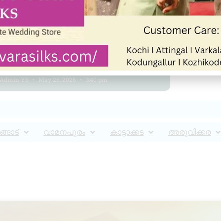
പ്ലസ് ടു പരീക്ഷാ ഫലം
പ്രഖ്യാപിച്ചു
Admin YS
May 26, 2026
3:40 pm
്ങാട്
വാമനപുരം
കാട്ടാക്കട
അരുവിക്കര