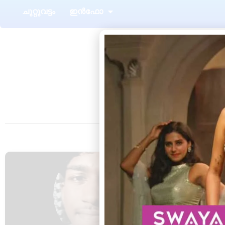
ചുറ്റുവട്ടം
ഇൻഫോ
അഴൂർ