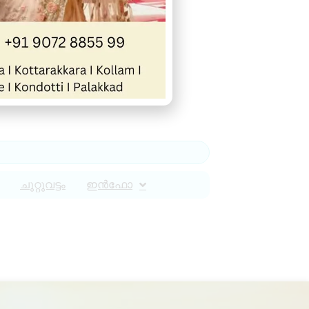
ചുറ്റുവട്ടം
ഇൻഫോ