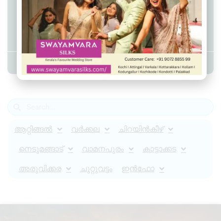
വെള്ളക്കെട്ടിലിറങ്ങിയവർ
ഡോക്‌സിസൈക്ലിൻ കഴിക്കണം:
ഡി എം ഒ
Admin YS
June 1, 2026
7:41 pm
ആറ്റിങ്ങൽ
വർക്കല
ചിറയിൻകീഴ്
നെടുമങ്ങാട്
വാമനപുരം
കാട്ടാക്കട
അരുവിക്കര
ചുറ്റുവട്ടം
ഇൻഫോ