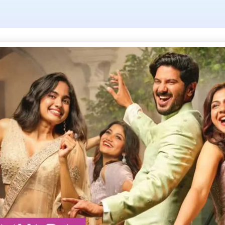
: priyadarshini
ചുറ്റുവട്ടം