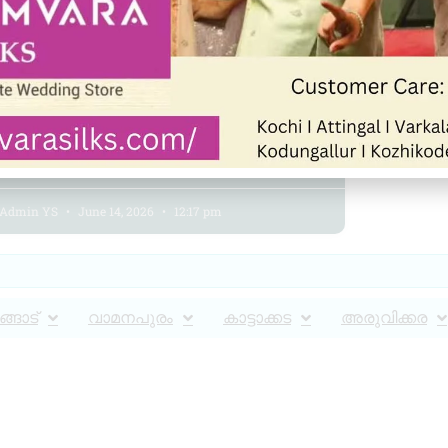
പ്രിയദർശിനി സൗജന്യ
യാത്രാ പദ്ധതി നാളെ മുതൽ;
നിർദേശങ്ങൾ ഇങ്ങനെ
Admin YS
June 14, 2026
12:17 pm
്ങാട്
വാമനപുരം
കാട്ടാക്കട
അരുവിക്കര