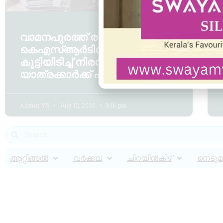
വാമനപുരത്ത് രണ്ട്
കെഎസ്ആർടിസി ബസുകൾ
കൂട്ടിയിടിച്ച് നിരവധി
യാത്രക്കാർക്ക് പരിക്ക്
Admin YS
July 12, 2026
9:16 pm
ആറ്റിങ്ങൽ
വർക്കല
ചിറയിൻകീഴ്
നെടുമങ