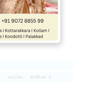
ചുറ്റുവട്ടം
ഇൻഫോ