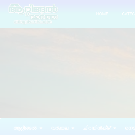
HOME
CATEG
ആറ്റിങ്ങൽ
വർക്കല
ചിറയിൻകീഴ്
നെടു