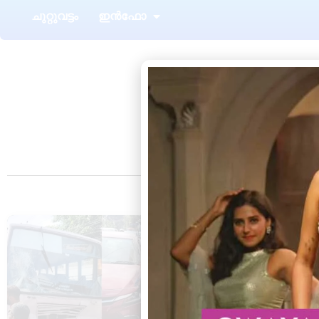
ചുറ്റുവട്ടം
ഇൻഫോ
Tag
വാമനപുരം