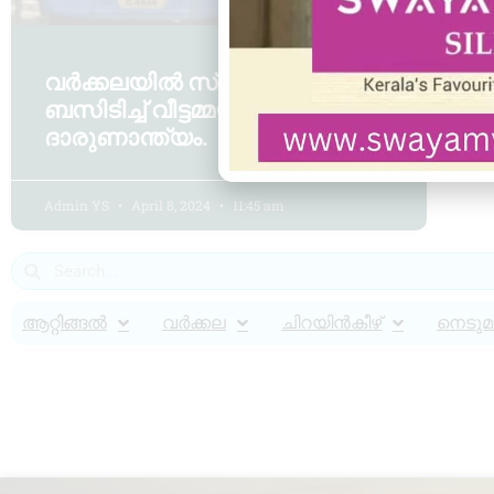
വർക്കലയിൽ സ്വകാര്യ
ബസിടിച്ച് വീട്ടമ്മയ്ക്ക്
ദാരുണാന്ത്യം.
Admin YS
April 8, 2024
11:45 am
ആറ്റിങ്ങൽ
വർക്കല
ചിറയിൻകീഴ്
നെടുമങ