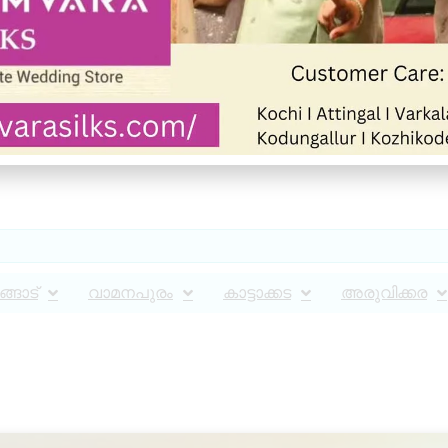
്ങാട്
വാമനപുരം
കാട്ടാക്കട
അരുവിക്കര