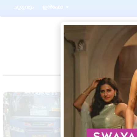
ചുറ്റുവട്ടം
ഇൻഫോ
അഞ്ചുതെങ്ങ്