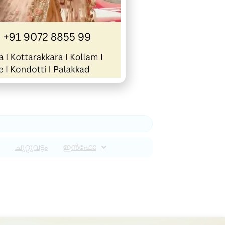
ചുറ്റുവട്ടം
ഇൻഫോ