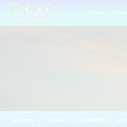
HOME
CATEG
ആറ്റിങ്ങൽ
വർക്കല
ചിറയിൻകീഴ്
നെടു