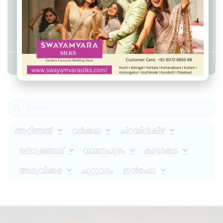
വെള്ളക്കെട്ടിലിറങ്ങിയവർ
ഡോക്‌സിസൈക്ലിൻ കഴിക്കണം:
ഡി എം ഒ
Admin YS
June 1, 2026
7:41 pm
ആറ്റിങ്ങൽ
വർക്കല
ചിറയിൻകീഴ്
നെടുമങ്ങാട്
വാമനപുരം
കാട്ടാക്കട
അരുവിക്കര
ചുറ്റുവട്ടം
ഇൻഫോ