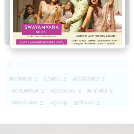
റീജ സത്യൻ ടീച്ചർക്ക് യാത്രയയപ്പ്;
32 വർഷത്തെ അധ്യാപന
സേവനത്തിന് വിരാമം
Admin YS
May 31, 2026
7:46 pm
ആറ്റിങ്ങൽ
വർക്കല
ചിറയിൻകീഴ്
നെടുമങ്ങാട്
വാമനപുരം
കാട്ടാക്കട
അരുവിക്കര
ചുറ്റുവട്ടം
ഇൻഫോ