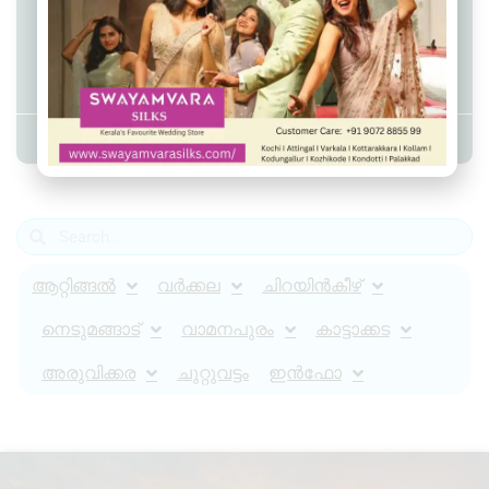
അവനവഞ്ചേരി ഗവ.
ഹൈസ്‌കൂളിൽ ‘ചങ്ങാതിക്കൊരു
തൈ’ പദ്ധതി ആരംഭിച്ചു
Admin YS
July 30, 2025
1:18 pm
ആറ്റിങ്ങൽ
വർക്കല
ചിറയിൻകീഴ്
നെടുമങ്ങാട്
വാമനപുരം
കാട്ടാക്കട
അരുവിക്കര
ചുറ്റുവട്ടം
ഇൻഫോ