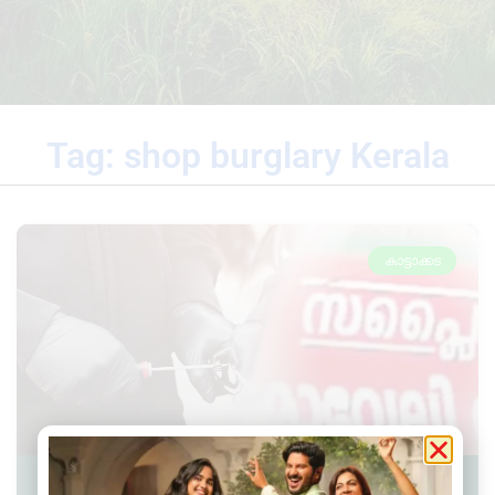
Tag: shop burglary Kerala
കാട്ടാക്കട