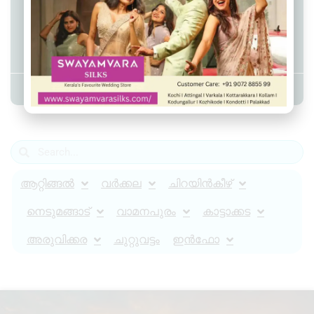
മാറനല്ലൂർ പുന്നാവൂർ മാവേലി
സ്റ്റോർ കുത്തിത്തുറന്ന് പണം
കവർന്നു
Admin YS
August 16, 2025
8:12 am
ആറ്റിങ്ങൽ
വർക്കല
ചിറയിൻകീഴ്
നെടുമങ്ങാട്
വാമനപുരം
കാട്ടാക്കട
അരുവിക്കര
ചുറ്റുവട്ടം
ഇൻഫോ