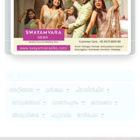
ഐഎസ്ആർഒയിലെ വ്യാജ
നിയമന വാഗ്ദാനത്തിൽ 4 കോടി രൂപ
തട്ടിപ്പ്; യുവതിയും ഭർത്താവും
ഉൾപ്പെടെ അഞ്ച് പേർ അറസ്റ്റിൽ
Admin YS
August 2, 2025
2:10 pm
ആറ്റിങ്ങൽ
വർക്കല
ചിറയിൻകീഴ്
നെടുമങ്ങാട്
വാമനപുരം
കാട്ടാക്കട
അരുവിക്കര
ചുറ്റുവട്ടം
ഇൻഫോ