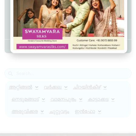
ഒറീസയിൽ നിന്ന്
കടത്തിക്കൊണ്ടുവന്ന
കഞ്ചാവുമായി രണ്ട് പേർ
കല്ലമ്പലം പൊലീസിന്റെ പിടിയിൽ
Admin YS
August 1, 2025
5:26 pm
ആറ്റിങ്ങൽ
വർക്കല
ചിറയിൻകീഴ്
നെടുമങ്ങാട്
വാമനപുരം
കാട്ടാക്കട
അരുവിക്കര
ചുറ്റുവട്ടം
ഇൻഫോ