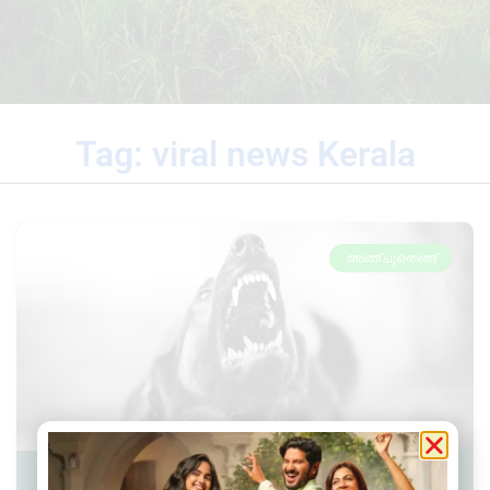
Tag: viral news Kerala
അഞ്ചുതെങ്ങ്