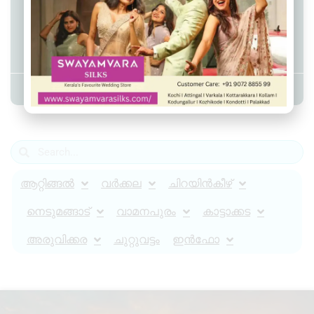
കായിക്കരയിൽ തെരുവുനായയുടെ
ആക്രമണം; 10 വയസുകാരനും
വയോധികയ്ക്കും പരിക്ക്
Admin YS
August 17, 2025
2:46 pm
ആറ്റിങ്ങൽ
വർക്കല
ചിറയിൻകീഴ്
നെടുമങ്ങാട്
വാമനപുരം
കാട്ടാക്കട
അരുവിക്കര
ചുറ്റുവട്ടം
ഇൻഫോ