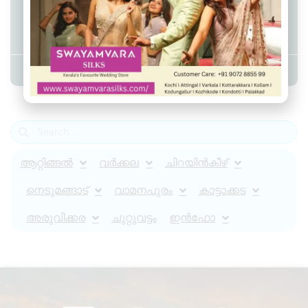
വോട്ടർമാർ വോട്ടിങ് നടപടിക്രമങ്ങൾ
കൃത്യമായി പാലിക്കണം
Admin YS
December 9, 2025
7:44 am
ആറ്റിങ്ങൽ
വർക്കല
ചിറയിൻകീഴ്
നെടുമങ്ങാട്
വാമനപുരം
കാട്ടാക്കട
അരുവിക്കര
ചുറ്റുവട്ടം
ഇൻഫോ