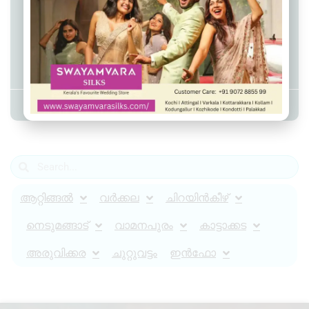
“വേസ്റ്റ് ടു ആർട്ട് പാർക്ക്”
ആറ്റിങ്ങലിൽ പാഴ് വസ്തുക്കൾ
കൊണ്ടൊരു പാർക്ക് നിർമ്മിച്ച്
നഗരസഭ
Admin YS
June 9, 2026
12:59 pm
ആറ്റിങ്ങൽ
വർക്കല
ചിറയിൻകീഴ്
നെടുമങ്ങാട്
വാമനപുരം
കാട്ടാക്കട
അരുവിക്കര
ചുറ്റുവട്ടം
ഇൻഫോ