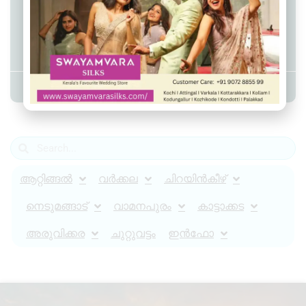
വെള്ളക്കെട്ടിലിറങ്ങിയവർ
ഡോക്‌സിസൈക്ലിൻ കഴിക്കണം:
ഡി എം ഒ
Admin YS
June 1, 2026
7:41 pm
ആറ്റിങ്ങൽ
വർക്കല
ചിറയിൻകീഴ്
നെടുമങ്ങാട്
വാമനപുരം
കാട്ടാക്കട
അരുവിക്കര
ചുറ്റുവട്ടം
ഇൻഫോ