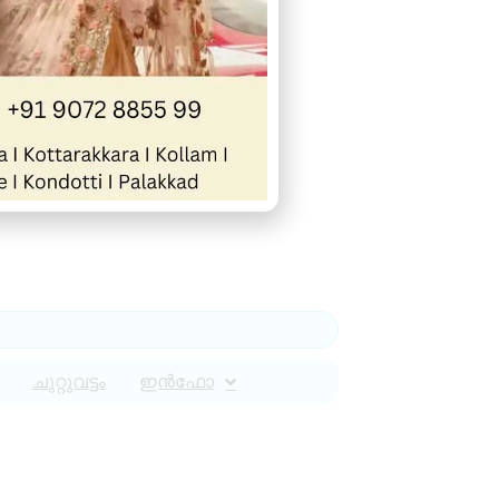
ചുറ്റുവട്ടം
ഇൻഫോ