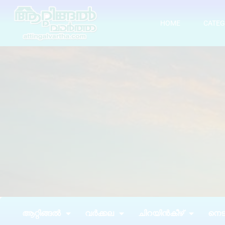
HOME
CATEG
ആറ്റിങ്ങൽ
വർക്കല
ചിറയിൻകീഴ്
നെടു