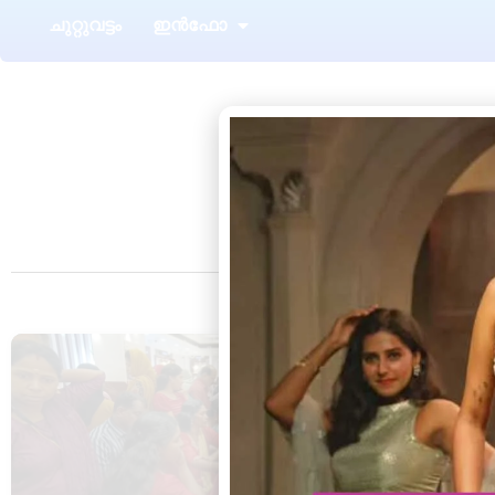
ചുറ്റുവട്ടം
ഇൻഫോ
BUSINESS