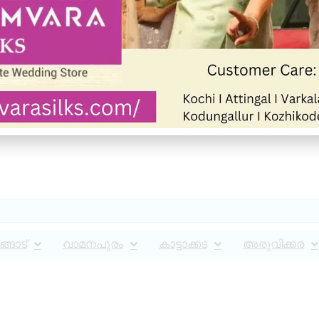
്ങാട്
വാമനപുരം
കാട്ടാക്കട
അരുവിക്കര