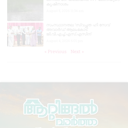
കൃഷിനാശം
August 5, 2026
11:34 am
സംസ്ഥാനതല ‘സ്വച്ഛത ഹി സേവ’
അവാർഡ് ആലംകോട്
ജി.വി.എച്ച്.എസ്.എസിന്
August 4, 2026
6:01 pm
« Previous
Next »