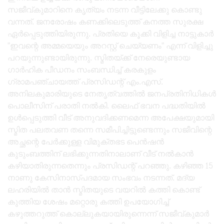
സജീവ്കുമാറിനെ കൃത്യം നടന്ന വീട്ടിലേക്കു കൊണ്ടു
വന്നത്. ജനരോഷം കണക്കിലെടുത്ത് കനത്ത സുരക്ഷ
ഏർപ്പെടുത്തിയിരുന്നു. പ്രതിയെ കൂക്കി വിളിച്ച നാട്ടുകാർ
”ഇവന്റെ അമ്മയെയും അറസ്റ്റ് ചെയ്യണം” എന്ന് വിളിച്ചു
പറയുന്നുണ്ടായിരുന്നു. സ്മിതയ്ക്ക് നേരെയുണ്ടായ
ഗാർഹിക പീഡനം സംബന്ധിച്ച് കരകുളം
ഗ്രാമപഞ്ചായത്ത് പ്രസിഡന്റ് എം.എസ്.
അനിലകുമാരിയുടെ നേതൃത്വത്തിൽ ജനപ്രതിനിധികൾ
പൊലീസിന് പരാതി നൽകി. ലൈഫ് ഭവന പദ്ധതിയിൽ
ഉൾപ്പെടുത്തി വീട് അനുവദിക്കണമെന്ന അപേക്ഷയുമായി
സ്മിത പലതവണ തന്നെ സമീപിച്ചിട്ടുണ്ടെന്നും സജീവിന്റെ
അച്ഛന്റെ പേർക്കുള്ള വിമുക്തഭട പെൻഷൻ
കുടുംബത്തിന് ലഭിക്കുന്നതിനാലാണ് വീട് നൽകാൻ
കഴിയാതിരുന്നതെന്നും പ്രസിഡന്റ് പറഞ്ഞു. കഴിഞ്ഞ 15
നാണു കേസിനാസ്പദമായ സംഭവം നടന്നത്. മദ്യ
ലഹരിയിൽ താൻ സ്മിതയുടെ വയറിൽ കത്തി കൊണ്ട്
കുത്തിയ ശേഷം മറ്റൊരു കത്തി ഉപയോഗിച്ച്
കഴുത്തറുത്ത് കൊല്ലുകയായിരുന്നെന്ന് സജീവ്കുമാർ