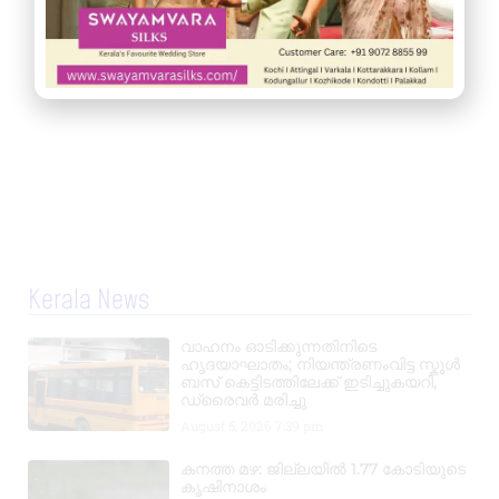
Kerala News
വാഹനം ഓടിക്കുന്നതിനിടെ
ഹൃദയാഘാതം; നിയന്ത്രണംവിട്ട സ്കൂൾ
ബസ് കെട്ടിടത്തിലേക്ക് ഇടിച്ചുകയറി,
ഡ്രൈവർ മരിച്ചു
August 5, 2026
7:39 pm
കനത്ത മഴ: ജില്ലയിൽ 1.77 കോടിയുടെ
കൃഷിനാശം