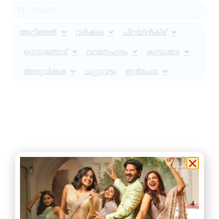
ആറ്റിങ്ങൽ
വർക്കല
ചിറയിൻകീഴ്
നെടുമങ്ങാട്
വാമനപുരം
കാട്ടാക്കട
അരുവിക്കര
ചുറ്റുവട്ടം
ഇൻഫോ