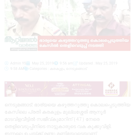
Admin YS
May 25, 2019
9:56 am
Updated : May 25, 2019
9:58 AM
Categories :
കരകുളം
,
നെടുമങ്ങാട്
നെടുമങ്ങാട്: ഭാര്യയെ കഴുത്തറുത്തു കൊലപ്പെടുത്തിയ
കേസിലെ പ്രതി കരകുളം മുല്ലശ്ശേരി ആനൂർ
മാടവിളവീട്ടിൽ സജീവ്കുമാറിന് (47) നേരെ
തെളിവെടുപ്പിനിടെ നാട്ടുകാരുടെ വക കൂക്കുവിളി.
ഇന്നലെ ഉച്ചയ്ക്ക് രണ്ടു മണിയോടെയാണ്