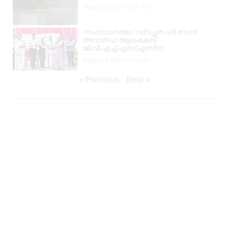
August 5, 2026
11:34 am
സംസ്ഥാനതല ‘സ്വച്ഛത ഹി സേവ’
അവാർഡ് ആലംകോട്
ജി.വി.എച്ച്.എസ്.എസിന്
August 4, 2026
6:01 pm
« Previous
Next »