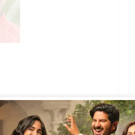
നീഷ് രവി അഭിനയിക്കുന്ന കനകൻ എന്ന
ത്തി. കേരള സംസ്ഥാന ടെലിവിഷൻ അവാർഡ്
More
ഭിച്ചത്.