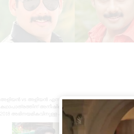
അളിയൻ vs അളിയൻ എന്ന അമൃത ചാനലിലെ പരമ്പരയിൽ അ
കഥാപാത്രത്തിന് അനീഷിനെ തേടി സംസ്ഥാന അവാർഡ് എ
2018 അഭിനയമികവിനുള്ള പ്രത്യേക ജ്യൂറി അവാർഡ് ആണ് ല