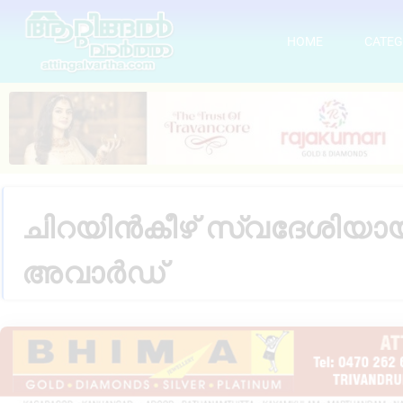
HOME
CATEG
ചിറയിൻകീഴ് സ്വദേശിയാ
അവാർഡ്