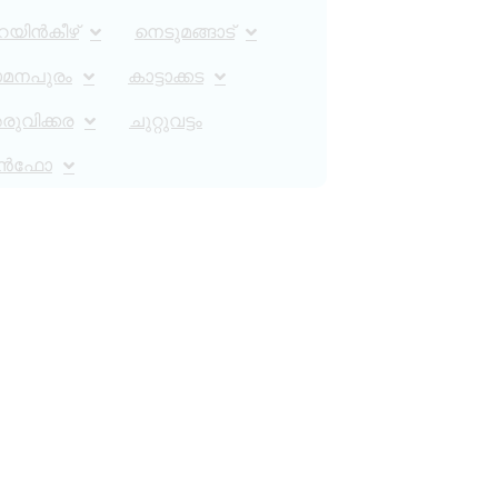
റയിൻകീഴ്
നെടുമങ്ങാട്
ാമനപുരം
കാട്ടാക്കട
ുവിക്കര
ചുറ്റുവട്ടം
ൻഫോ