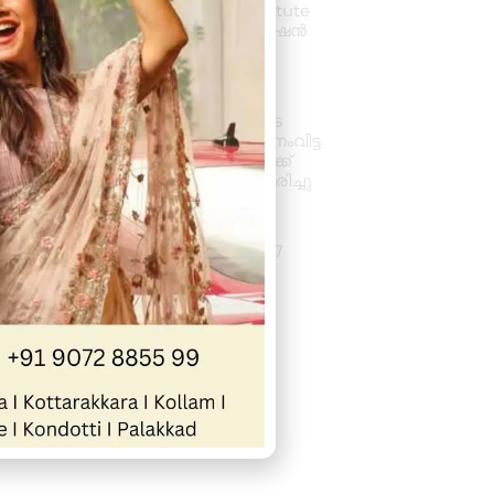
കിലിമാനൂരിൽ Elixer Institute
Of Accounting-ൽ അഡ്മിഷൻ
ആരംഭിച്ചു
August 6, 2026
3:37 pm
വാഹനം ഓടിക്കുന്നതിനിടെ
ഹൃദയാഘാതം; നിയന്ത്രണംവിട്ട
സ്കൂൾ ബസ് കെട്ടിടത്തിലേക്ക്
ഇടിച്ചുകയറി, ഡ്രൈവർ മരിച്ചു
August 5, 2026
7:39 pm
കനത്ത മഴ: ജില്ലയിൽ 1.77
കോടിയുടെ കൃഷിനാശം
August 5, 2026
11:34 am
« Previous
Next »