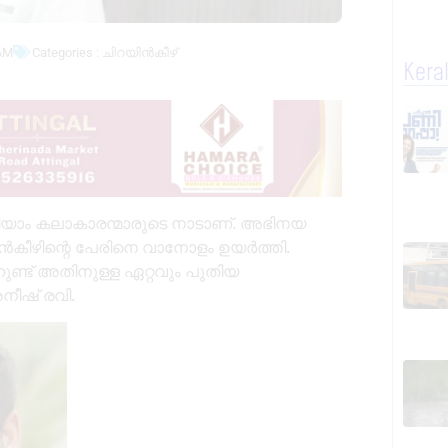
AM
Categories :
ചിറയിൻകീഴ്
Kera
അറിയാം കലാകാരന്മാരുടെ നാടാണ്. അഭിനയ
ൻകീഴിന്റെ പേരിനെ വാനോളം ഉയർത്തി.
ണ്ട് അതിനുള്ള ഏറ്റവും പുതിയ
ീഷ് രവി.