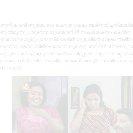
അനീഷ് രവി ആദ്യം ഒരു ചെറിയ വേഷം അഭിനയിച്ചത് ബലിക്
ആയിരുന്നു. . തുടർന്ന് ദൂരദർശനിൽ സംപ്രേഷണം ചെയ്ത ‘മോ
നാരായണഗുരു’എന്ന സീരിയലിൽ ഗുരുവിന്റെ വേഷം അഭിനയിച
തുടർന്ന് മെഗാ സീരിയലായ ‘മിന്നുകെട്ട്’, തമിഴിൽ ‘മേഘല’,
കൂടുതലായി ഏറ്റെടുത്ത ‘കാര്യം നിസ്സാരം’ തുടർന്ന് ‘മൂന്ന്
അവാർഡിന് അർഹനാക്കിയ രാജേഷ് തലച്ചിറ സംവിധാനം ച
സീരിയൽ.