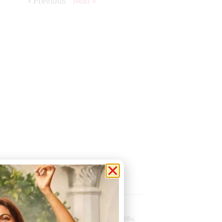
« Previous
Next »
 Posts
പ്രൊഫഷണൽ
അക്കൗണ്ടന്റാകാൻ അവസരം;