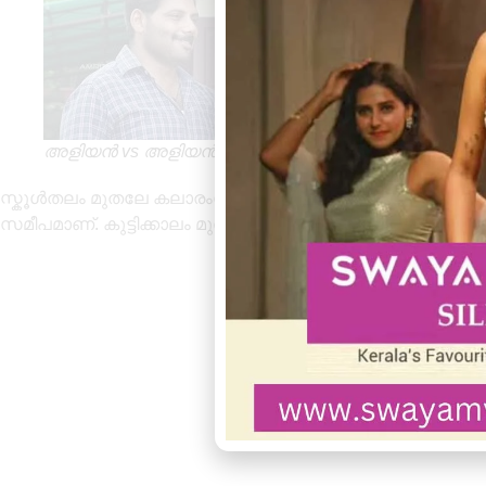
അളിയൻ vs അളിയൻ സീരിയൽ രംഗം
സ്കൂൾതലം മുതലേ കലാരംഗത്തു സജീവമായ അനീഷ് രവിയുടെ വ
സമീപമാണ്. കുട്ടിക്കാലം മുതലേ നാടൻ ആകണമെന്നായിരുന്ന