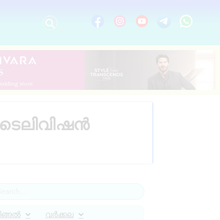
 ടെലിവിഷൻ
ിങ്ങൽ
വർക്കല