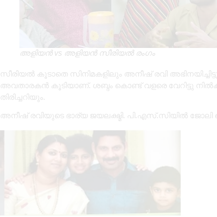
അളിയൻ vs അളിയൻ സീരിയൽ രംഗം
സീരിയൽ കൂടാതെ സിനിമകളിലും അനീഷ് രവി അഭിനയിച്ചിട്ടു
അവതാരകൻ കൂടിയാണ്. ശബ്ദം കൊണ്ട് വളരെ വേറിട്ടു നിൽക്
തിരിച്ചറിയും.
അനീഷ് രവിയുടെ ഭാര്യ ജയലക്ഷ്മി. പി.എസ്.സിയിൽ ജോലി ച