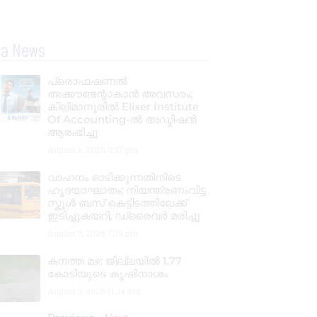
la News
പ്രൊഫഷണൽ
അക്കൗണ്ടന്റാകാൻ അവസരം;
കിലിമാനൂരിൽ Elixer Institute
Of Accounting-ൽ അഡ്മിഷൻ
ആരംഭിച്ചു
August 6, 2026
3:37 pm
വാഹനം ഓടിക്കുന്നതിനിടെ
ഹൃദയാഘാതം; നിയന്ത്രണംവിട്ട
സ്കൂൾ ബസ് കെട്ടിടത്തിലേക്ക്
ഇടിച്ചുകയറി, ഡ്രൈവർ മരിച്ചു
August 5, 2026
7:39 pm
കനത്ത മഴ: ജില്ലയിൽ 1.77
കോടിയുടെ കൃഷിനാശം
August 5, 2026
11:34 am