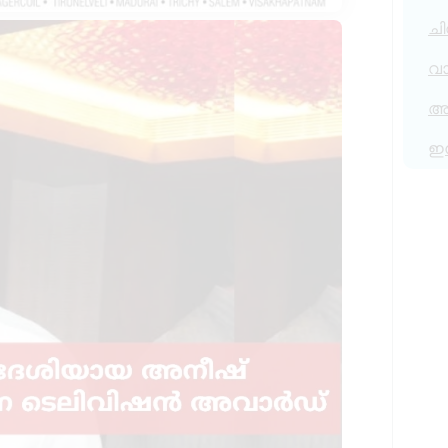
ചി
വ
അര
ഇ