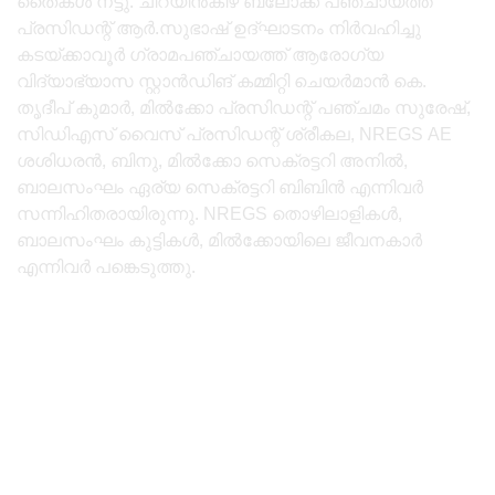
തൈകൾ നട്ടു. ചിറയിൻകീഴ് ബ്ലോക്ക് പഞ്ചായത്ത്
പ്രസിഡന്റ് ആർ.സുഭാഷ് ഉദ്‌ഘാടനം നിർവഹിച്ചു
കടയ്ക്കാവൂർ ഗ്രാമപഞ്ചായത്ത് ആരോഗ്യ
വിദ്യാഭ്യാസ സ്റ്റാൻഡിങ് കമ്മിറ്റി ചെയർമാൻ കെ.
തൃദീപ് കുമാർ, മിൽക്കോ പ്രസിഡന്റ് പഞ്ചമം സുരേഷ്,
സിഡിഎസ്‌ വൈസ് പ്രസിഡന്റ് ശ്രീകല, NREGS AE
ശശിധരൻ, ബിനു, മിൽക്കോ സെക്രട്ടറി അനിൽ,
ബാലസംഘം ഏര്യ സെക്രട്ടറി ബിബിൻ എന്നിവർ
സന്നിഹിതരായിരുന്നു. NREGS തൊഴിലാളികൾ,
ബാലസംഘം കുട്ടികൾ, മിൽക്കോയിലെ ജീവനകാർ
എന്നിവർ പങ്കെടുത്തു.