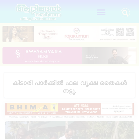
കിടാരി പാർക്കിൽ ഫല വൃക്ഷ തൈകൾ
നട്ടു.