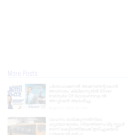
More Posts
പ്രൊഫഷണൽ അക്കൗണ്ടന്റാകാൻ
അവസരം; കിലിമാനൂരിൽ Elixer
Institute Of Accounting-ൽ
അഡ്മിഷൻ ആരംഭിച്ചു
August 6, 2026
3:37 pm
വാഹനം ഓടിക്കുന്നതിനിടെ
ഹൃദയാഘാതം; നിയന്ത്രണംവിട്ട സ്കൂൾ
ബസ് കെട്ടിടത്തിലേക്ക് ഇടിച്ചുകയറി,
ഡ്രൈവർ മരിച്ചു