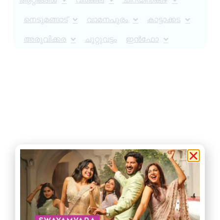
നെടുമങ്ങാട്
വാമനപുരം
കാട്ടാക്കട
അരുവിക്കര
ചുറ്റുവട്ടം
ഇൻഫോ