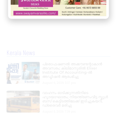
Kerala News
പ്രൊഫഷണൽ അക്കൗണ്ടന്റാകാൻ
അവസരം; കിലിമാനൂരിൽ Elixer
Institute Of Accounting-ൽ
അഡ്മിഷൻ ആരംഭിച്ചു
August 6, 2026
3:37 pm
വാഹനം ഓടിക്കുന്നതിനിടെ
ഹൃദയാഘാതം; നിയന്ത്രണംവിട്ട സ്കൂൾ
ബസ് കെട്ടിടത്തിലേക്ക് ഇടിച്ചുകയറി,
ഡ്രൈവർ മരിച്ചു
August 5, 2026
7:39 pm