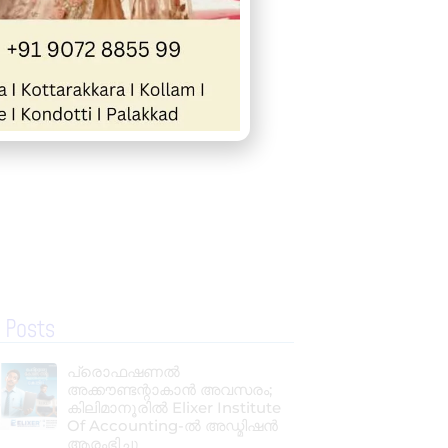
 Posts
പ്രൊഫഷണൽ
അക്കൗണ്ടന്റാകാൻ അവസരം;
കിലിമാനൂരിൽ Elixer Institute
Of Accounting-ൽ അഡ്മിഷൻ
ആരംഭിച്ചു