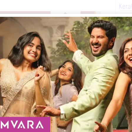
Kera
് വെയർ ഉടമ ഷുഹൈബ് -കാമിലത്ത്
 14) വൈകുന്നേരമാണ് ഹൃദയാഘാതം മൂലം
സ്ജിദിൽ.
Next
Telegram
WhatsApp
Print