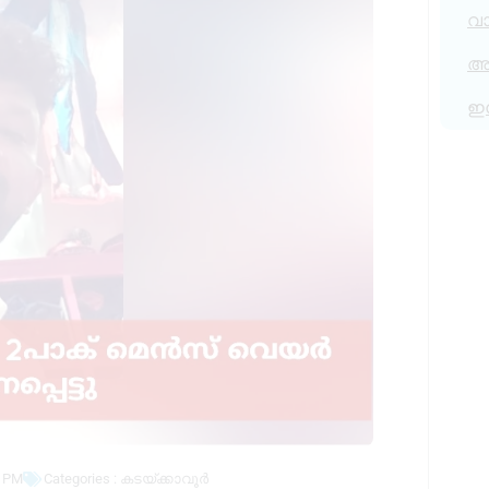
വ
അര
ഇ
8 PM
Categories :
കടയ്ക്കാവൂർ