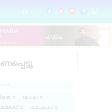
പ്പെട്ടു
ിങ്ങൽ
വർക്കല
റയിൻകീഴ്
നെടുമങ്ങാട്