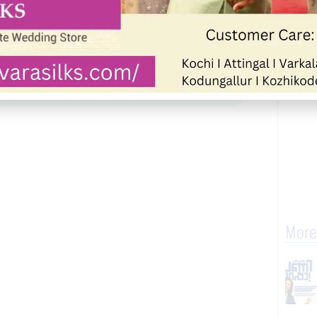
up
Join WhatsApp Community
More