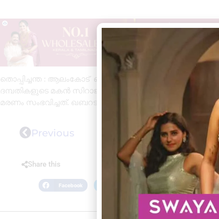
തൊപ്പിച്ചന്ത : ആലംകോട് തൊപ്പിച്ചന്തയിൽ 2 പാക് മെൻസ
ദമ്പതികളുടെ മകൻ സിറാജ്(46) മരണപ്പെട്ടു. ഇന്ന്(ജൂൺ
മരണം സംഭവിച്ചത്. ഖബറടക്കം നാളെ പാലാംകോണം ജുമാ മ
Previous
Share this
Facebook
Twitter
LinkedIn