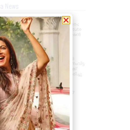
la News
പ്രൊഫഷണൽ
അക്കൗണ്ടന്റാകാൻ അവസരം;
കിലിമാനൂരിൽ Elixer Institute
Of Accounting-ൽ അഡ്മിഷൻ
ആരംഭിച്ചു
August 6, 2026
3:37 pm
വാഹനം ഓടിക്കുന്നതിനിടെ
ഹൃദയാഘാതം; നിയന്ത്രണംവിട്ട
സ്കൂൾ ബസ് കെട്ടിടത്തിലേക്ക്
ഇടിച്ചുകയറി, ഡ്രൈവർ മരിച്ചു
August 5, 2026
7:39 pm
കനത്ത മഴ: ജില്ലയിൽ 1.77
കോടിയുടെ കൃഷിനാശം
August 5, 2026
11:34 am
« Previous
Next »