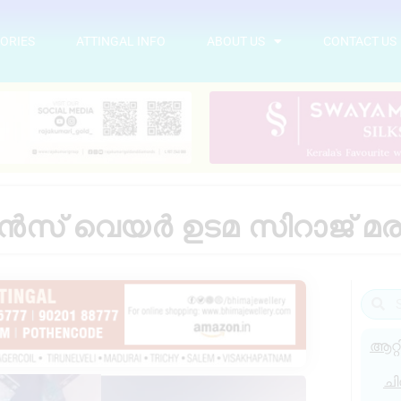
ORIES
ATTINGAL INFO
ABOUT US
CONTACT US
െൻസ് വെയർ ഉടമ സിറാജ് മരണ
ആറ്റ
ചി