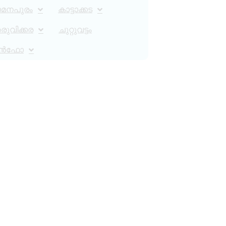
ാമനപുരം
കാട്ടാക്കട
ുവിക്കര
ചുറ്റുവട്ടം
ൻഫോ