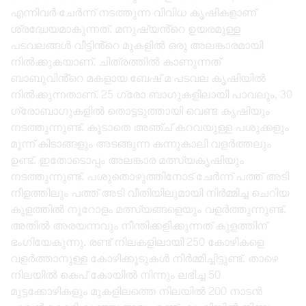
എന്നിവർ ചേർന്ന് നടത്തുന്ന വിവിധ കൃഷികളാണ്
ശ്രദ്ധേയമാകുന്നത്. മനുഷ്യൻ്റെ ഉയരമുള്ള
പടവലങ്ങൾ വീട്ടിൻ്റെ മുകളിൽ ഒരു അലങ്കാരമായി
നിൽക്കുകയാണ്. ചിത്രത്തിൽ കാണുന്നത്
ബാബുവിൻ്റെ മകളായ ബേഷ് മ പടവല കൃഷിയിൽ
നിൽക്കുന്നതാണ്. 25 ഗ്രോ ബാഗുകളിലായി പാവലും, 30
ഗ്രോബാഗുകളിൽ തൊട്ടടുത്തായി വെണ്ട കൃഷിയും
നടത്തുന്നുണ്ട്. കൂടാതെ അഞ്ച് കറവയുള്ള പശുക്കളും
മൂന്ന് കിടാങ്ങളും അടങ്ങുന്ന കന്നുകാലി വളർത്തലും
ഉണ്ട്. ഇതോടൊപ്പം അലങ്കാര മത്സ്യകൃഷിയും
നടത്തുന്നുണ്ട്. പശുതൊഴുത്തിനോട് ചേർന്ന് പത്ത് അടി
നീളത്തിലും പത്ത് അടി വീതിയിലുമായി നിർമ്മിച്ച ചെറിയ
കുളത്തിൽ നൂറോളം മത്സ്യങ്ങളെയും വളർത്തുന്നുണ്ട്.
അതിൽ അരയന്നവും നീന്തിക്കളിക്കുന്നത് കുളത്തിന്
ഭംഗിയേകുന്നു. രണ്ട് നിലകളിലായി 250 കോഴികളെ
വളർത്താനുള്ള കോഴിക്കൂടുകൾ നിർമ്മിച്ചിട്ടുണ്ട്. താഴെ
നിലയിൽ കെപ് കോയിൽ നിന്നും ലഭിച്ച 50
മുട്ടക്കോഴികളും മുകളിലത്തെ നിലയിൽ 200 നാടൻ