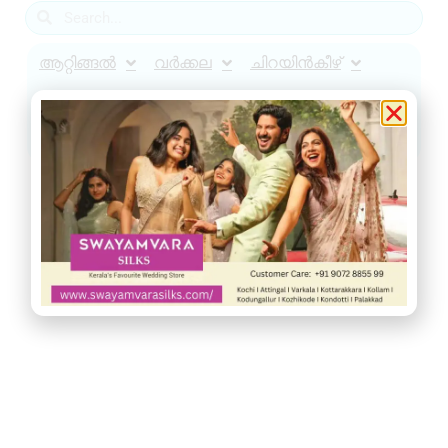
ആറ്റിങ്ങൽ
വർക്കല
ചിറയിൻകീഴ്
നെടുമങ്ങാട്
വാമനപുരം
കാട്ടാക്കട
അരുവിക്കര
ചുറ്റുവട്ടം
ഇൻഫോ