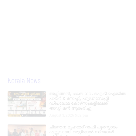
Kerala News
ആറ്റിങ്ങൽ, ചാക്ക ഗവ. ഐ.ടി.ഐയിൽ
ഫയർ & സേഫ്റ്റി, ഫുഡ് സേഫ്റ്റി
ഡിപ്ലോമ കോഴ്‌സുകളിലേക്ക്
അഡ്മിഷൻ ആരംഭിച്ചു
August 3, 2026
5:02 pm
ചിരന്തന മുഹമ്മദ് റാഫി പുരസ്കാരം
ഏറ്റുവാങ്ങി ആറ്റിങ്ങൽ സ്വദേശി