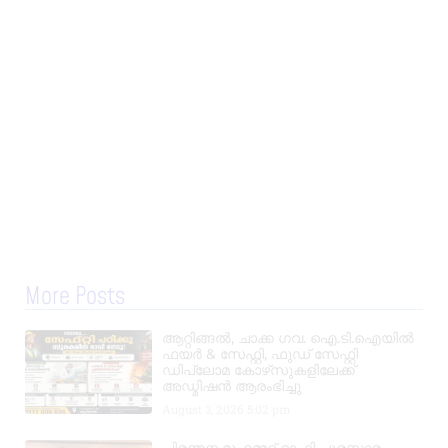
More Posts
ആറ്റിങ്ങൽ, ചാക്ക ഗവ. ഐ.ടി.ഐയിൽ
ഫയർ & സേഫ്റ്റി, ഫുഡ് സേഫ്റ്റി
ഡിപ്ലോമ കോഴ്‌സുകളിലേക്ക്
അഡ്മിഷൻ ആരംഭിച്ചു
August 3, 2026
5:02 pm
ചിരന്തന മുഹമ്മദ് റാഫി പുരസ്കാരം