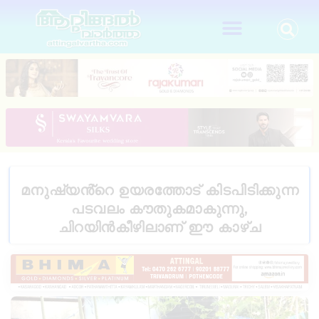
മനുഷ്യൻ്റെ ഉയരത്തോട് കിടപിടിക്കുന്ന
പടവലം കൗതുകമാകുന്നു,
ചിറയിൻകീഴിലാണ് ഈ കാഴ്ച