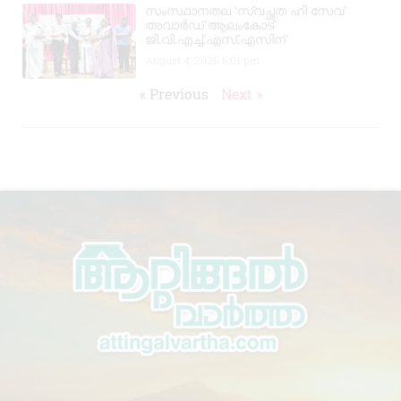
സംസ്ഥാനതല ‘സ്വച്ഛത ഹി സേവ’
അവാർഡ് ആലംകോട്
ജി.വി.എച്ച്.എസ്.എസിന്
August 4, 2026
6:01 pm
« Previous
Next »