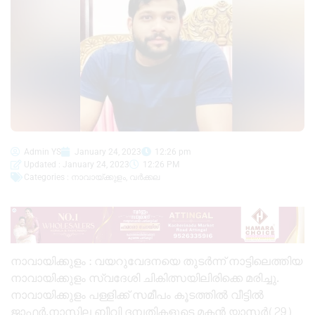
Admin YS
January 24, 2023
12:26 pm
Updated : January 24, 2023
12:26 PM
Categories :
നാവായ്ക്കുളം
,
വർക്കല
നാവായിക്കുളം : വയറുവേദനയെ തുടർന്ന് നാട്ടിലെത്തിയ
നാവായിക്കുളം സ്വദേശി ചികിത്സയിലിരിക്കെ മരിച്ചു.
നാവായിക്കുളം പള്ളിക്ക് സമീപം കൂടത്തിൽ വീട്ടിൽ
ജാഫർ,നാസില ബീവി ദമ്പതികളുടെ മകൻ യാസർ(29)