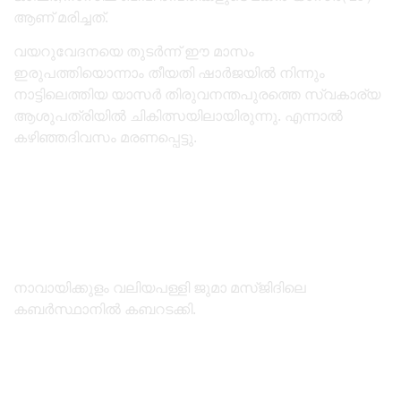
ആണ് മരിച്ചത്.
വയറുവേദനയെ തുടർന്ന് ഈ മാസം
ഇരുപത്തിയൊന്നാം തീയതി ഷാർജയിൽ നിന്നും
നാട്ടിലെത്തിയ യാസർ തിരുവനന്തപുരത്തെ സ്വകാര്യ
ആശുപത്രിയിൽ ചികിത്സയിലായിരുന്നു. എന്നാൽ
കഴിഞ്ഞദിവസം മരണപ്പെട്ടു.
നാവായിക്കുളം വലിയപള്ളി ജുമാ മസ്ജിദിലെ
കബർസ്ഥാനിൽ കബറടക്കി.