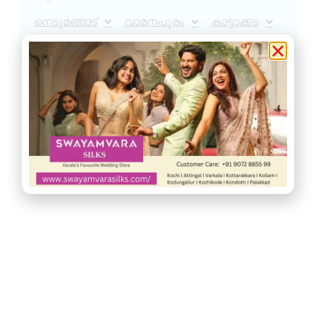
നെടുമങ്ങാട്
വാമനപുരം
കാട്ടാക്കട
അരുവിക്കര
ചുറ്റുവട്ടം
ഇൻഫോ