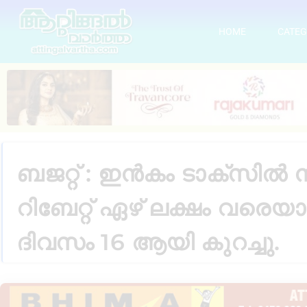
HOME
CATEG
ബജറ്റ് : ഇൻകം ടാക്സിൽ 
റിബേറ്റ് ഏഴ് ലക്ഷം വരെയ
ദിവസം 16 ആയി കുറച്ചു.