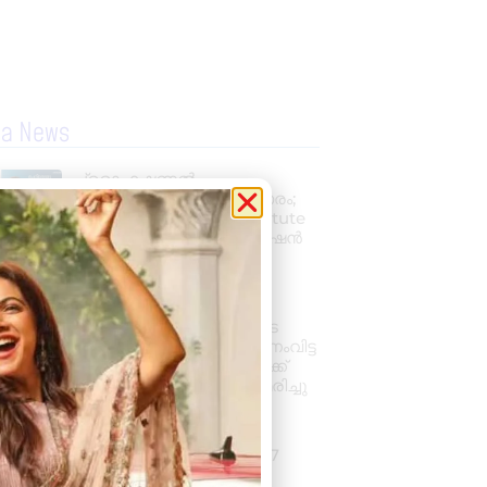
la News
പ്രൊഫഷണൽ
അക്കൗണ്ടന്റാകാൻ അവസരം;
കിലിമാനൂരിൽ Elixer Institute
Of Accounting-ൽ അഡ്മിഷൻ
ആരംഭിച്ചു
August 6, 2026
3:37 pm
വാഹനം ഓടിക്കുന്നതിനിടെ
ഹൃദയാഘാതം; നിയന്ത്രണംവിട്ട
സ്കൂൾ ബസ് കെട്ടിടത്തിലേക്ക്
ഇടിച്ചുകയറി, ഡ്രൈവർ മരിച്ചു
August 5, 2026
7:39 pm
കനത്ത മഴ: ജില്ലയിൽ 1.77
കോടിയുടെ കൃഷിനാശം