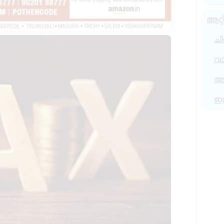
ആറ്റ
ചി
വ
അര
ഇ