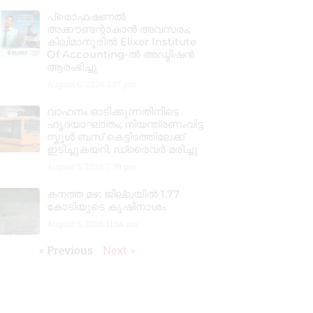
പ്രൊഫഷണൽ
അക്കൗണ്ടന്റാകാൻ അവസരം;
കിലിമാനൂരിൽ Elixer Institute
Of Accounting-ൽ അഡ്മിഷൻ
ആരംഭിച്ചു
August 6, 2026
3:37 pm
വാഹനം ഓടിക്കുന്നതിനിടെ
ഹൃദയാഘാതം; നിയന്ത്രണംവിട്ട
സ്കൂൾ ബസ് കെട്ടിടത്തിലേക്ക്
ഇടിച്ചുകയറി, ഡ്രൈവർ മരിച്ചു
August 5, 2026
7:39 pm
കനത്ത മഴ: ജില്ലയിൽ 1.77
കോടിയുടെ കൃഷിനാശം
August 5, 2026
11:34 am
« Previous
Next »