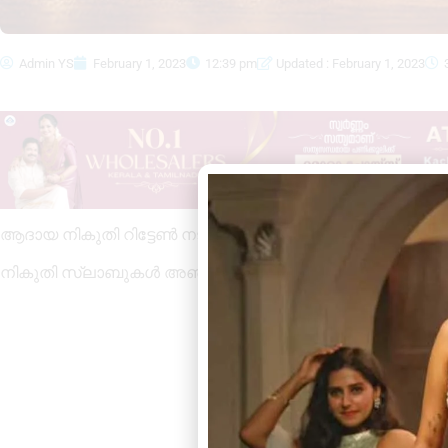
Admin YS
February 1, 2023
12:39 pm
Updated : February 1, 2023
ആദായ നികുതി റിട്ടേൺ നടപടികളുടെ ദിവസം 16 ആയി കുറച്
നികുതി സ്ലാബുകൾ അഞ്ചാക്കി കുറച്ചു .