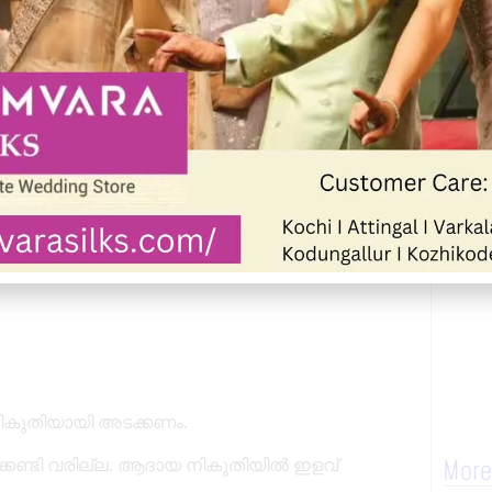
ിബേറ്റ് ഏഴ് ലക്ഷം വരെയാക്കി.
 നികുതി അടച്ചാൽ മതി.
 നികുതിയായി അടക്കണം.
േണ്ടി വരില്ല. ആദായ നികുതിയിൽ ഇളവ്
More