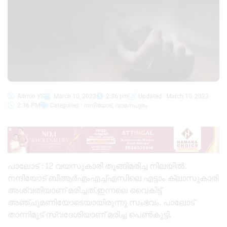
Admin YS
March 10, 2023
2:36 pm
Updated : March 10, 2023
2:36 PM
Categories :
നന്ദിയോട്
,
വാമനപുരം
പാലോട് : 12 വയസുകാരി തൂങ്ങിമരിച്ച നിലയില്‍.
നന്ദിയോട് ബിആര്‍എംഎച്ച്എസിലെ എട്ടാം ക്ലാസുകാരി
അശ്വതിയാണ് മരിച്ചത്.ഇന്നലെ വൈകിട്ട്
അഞ്ചുമണിയോടെയായിരുന്നു സംഭവം. പാലോട്
താന്നിമൂട് സ്വദേശിയാണ് മരിച്ച പെണ്‍കുട്ടി.