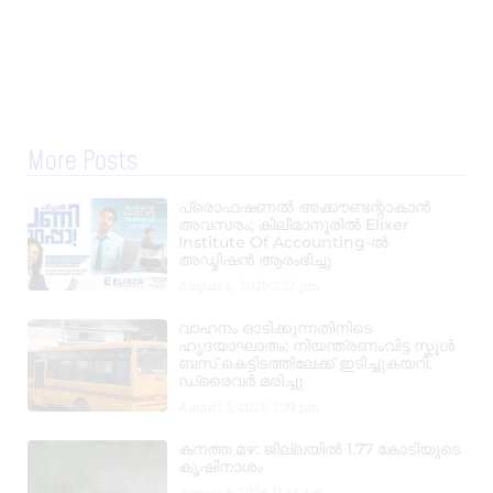
More Posts
പ്രൊഫഷണൽ അക്കൗണ്ടന്റാകാൻ
അവസരം; കിലിമാനൂരിൽ Elixer
Institute Of Accounting-ൽ
അഡ്മിഷൻ ആരംഭിച്ചു
August 6, 2026
3:37 pm
വാഹനം ഓടിക്കുന്നതിനിടെ
ഹൃദയാഘാതം; നിയന്ത്രണംവിട്ട സ്കൂൾ
ബസ് കെട്ടിടത്തിലേക്ക് ഇടിച്ചുകയറി,
ഡ്രൈവർ മരിച്ചു
August 5, 2026
7:39 pm
കനത്ത മഴ: ജില്ലയിൽ 1.77 കോടിയുടെ
കൃഷിനാശം
August 5, 2026
11:34 am