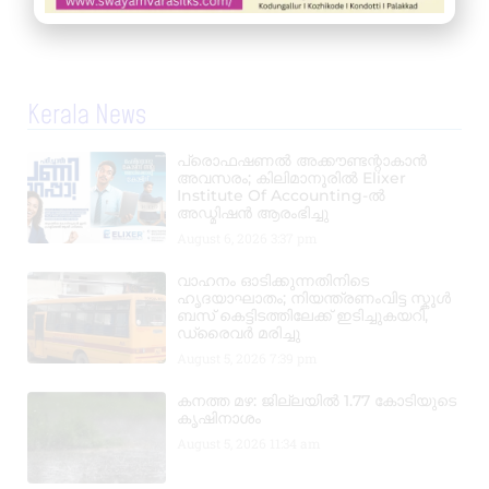
Kerala News
പ്രൊഫഷണൽ അക്കൗണ്ടന്റാകാൻ
അവസരം; കിലിമാനൂരിൽ Elixer
Institute Of Accounting-ൽ
അഡ്മിഷൻ ആരംഭിച്ചു
August 6, 2026
3:37 pm
വാഹനം ഓടിക്കുന്നതിനിടെ
ഹൃദയാഘാതം; നിയന്ത്രണംവിട്ട സ്കൂൾ
ബസ് കെട്ടിടത്തിലേക്ക് ഇടിച്ചുകയറി,
ഡ്രൈവർ മരിച്ചു
August 5, 2026
7:39 pm
കനത്ത മഴ: ജില്ലയിൽ 1.77 കോടിയുടെ
കൃഷിനാശം
August 5, 2026
11:34 am