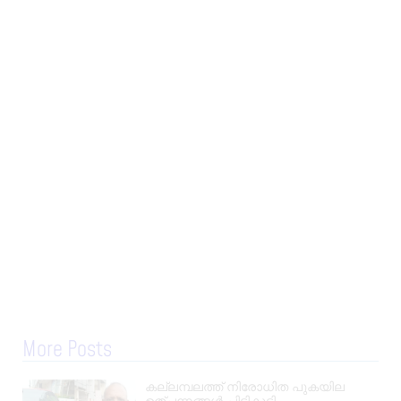
More Posts
കല്ലമ്പലത്ത് നിരോധിത പുകയില
ഉത്പന്നങ്ങൾ പിടികൂടി.