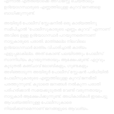
എന്നാൽ എത്രയൊക്കെ അഡ്ജസ്റ്റ് ചെയ്താലും
ഉദ്യോഗസ്ഥരുടെ എണ്ണത്തിലുള്ള കുറവ് ജനങ്ങളെ
ബാധിക്കുന്നുണ്ട്.
അയിരൂർ പോലീസ് സ്റ്റേഷനിൽ ഒരു കാര്യത്തിനു
സമീപിച്ചാൽ “പോലീസുകാരുടെ എണ്ണം കുറവ് ” എന്നാണ്
അവിടെ ഉള്ള ഉദ്യോഗസ്ഥർ പറയുന്നതെന്നാണ്
നാട്ടുകാരുടെ പരാതി. മാത്രമല്ല നിലവിലെ
ഉദ്യോഗസ്ഥർ മാത്രം വിചാരിച്ചാൽ കാര്യം
എളുപ്പമാകില്ല. അത് കൊണ്ട് പലയിടത്തും പോലീസ്
സാന്നിധ്യം കുറയുന്നതായും ആക്ഷേപമുണ്ട്. ഏറ്റവും
കൂടുതൽ കഞ്ചാവ് ലോബികളും, ഗുണ്ടകളും
അഴിഞ്ഞാടുന്ന അയിരൂർ പോലീസ് സ്റ്റേഷൻ പരിധിയിൽ
പോലീസുകാരുടെ എണ്ണത്തിലുള്ള കുറവ് ജനഭീതി
പരത്തുന്നുണ്ട്. കൂടാതെ ജനങ്ങൾ നൽകുന്ന പരാതി
പരിഹരിക്കാൻ സമയക്കൂടുതൽ വേണ്ടി വരുന്നതായും
നാട്ടുകാർ ആക്ഷേപിക്കുന്നുണ്ട്. അധികാരികൾ ഇടപെട്ടു
ആവശ്യത്തിനുള്ള പോലീസുകാരെ
നിയമിക്കണമെന്നാണ് ജനങ്ങളുടെ ആവശ്യം.