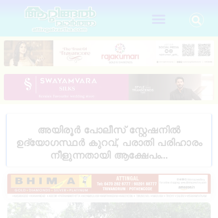
അയിരൂർ പോലീസ് സ്റ്റേഷനിൽ
ഉദ്യോഗസ്ഥർ കുറവ്, പരാതി പരിഹാരം
നീളുന്നതായി ആക്ഷേപം…