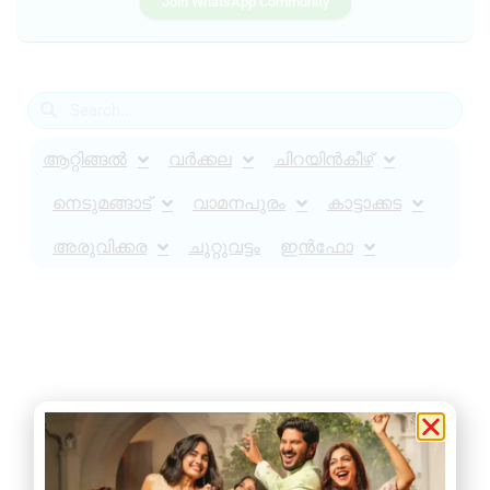
Join WhatsApp Community
ആറ്റിങ്ങൽ
വർക്കല
ചിറയിൻകീഴ്
നെടുമങ്ങാട്
വാമനപുരം
കാട്ടാക്കട
അരുവിക്കര
ചുറ്റുവട്ടം
ഇൻഫോ