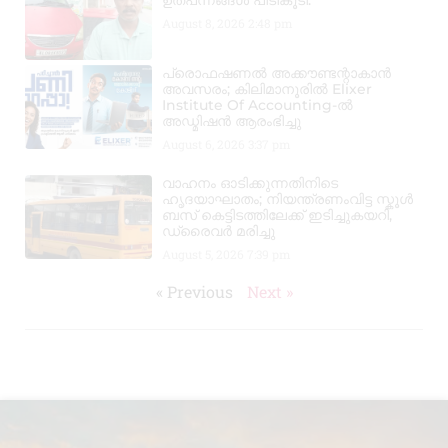
August 8, 2026
2:48 pm
പ്രൊഫഷണൽ അക്കൗണ്ടന്റാകാൻ
അവസരം; കിലിമാനൂരിൽ Elixer
Institute Of Accounting-ൽ
അഡ്മിഷൻ ആരംഭിച്ചു
August 6, 2026
3:37 pm
വാഹനം ഓടിക്കുന്നതിനിടെ
ഹൃദയാഘാതം; നിയന്ത്രണംവിട്ട സ്കൂൾ
ബസ് കെട്ടിടത്തിലേക്ക് ഇടിച്ചുകയറി,
ഡ്രൈവർ മരിച്ചു
August 5, 2026
7:39 pm
« Previous
Next »