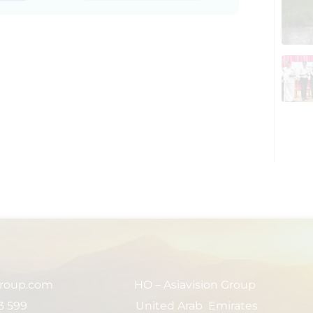
group.com
HO – Asiavision Group
3 599
United Arab Emirates