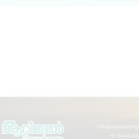
info@asiavision
+91 9446 03