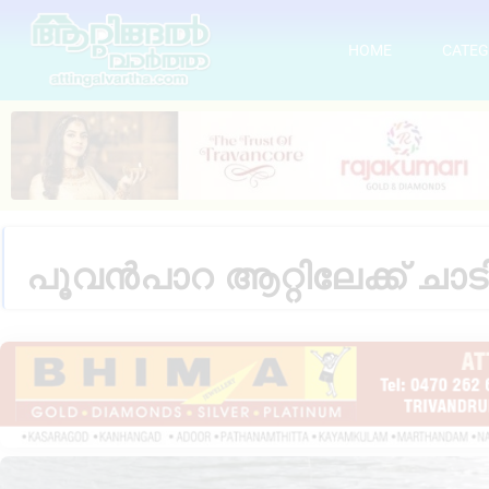
HOME
CATEG
പൂവൻപാറ ആറ്റിലേക്ക് ചാട