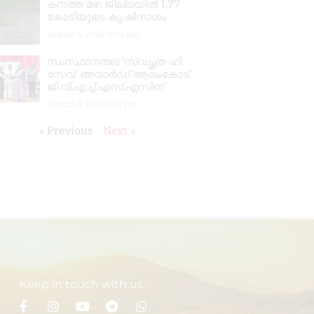
കനത്ത മഴ: ജില്ലയിൽ 1.77
കോടിയുടെ കൃഷിനാശം
August 5, 2026
11:34 am
സംസ്ഥാനതല ‘സ്വച്ഛത ഹി
സേവ’ അവാർഡ് ആലംകോട്
ജി.വി.എച്ച്.എസ്.എസിന്
August 4, 2026
6:01 pm
« Previous
Next »
Keep in touch with us.