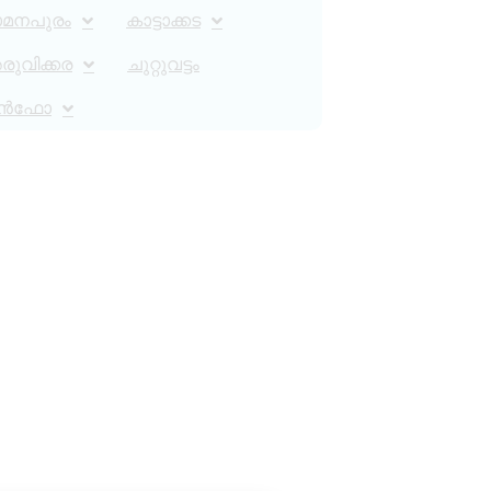
ാമനപുരം
കാട്ടാക്കട
ുവിക്കര
ചുറ്റുവട്ടം
ൻഫോ