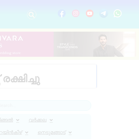
ക്ഷിച്ചു
ിങ്ങൽ
വർക്കല
റയിൻകീഴ്
നെടുമങ്ങാട്