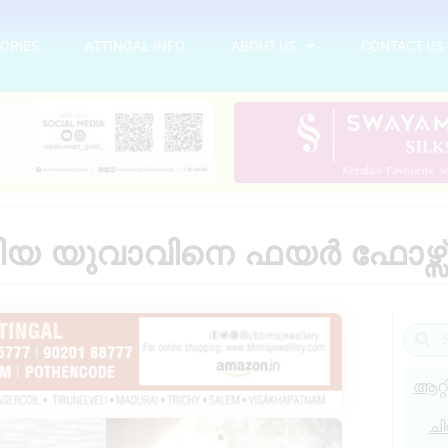
ORIES
ATTINGAL INFO
ABOUT US
CONTACT US
ിയ യുവാവിനെ ഫയർ ഫോഴ്സ് ര
ആറ്റ
ചി