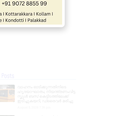
 Posts
വാഹനം ഓടിക്കുന്നതിനിടെ
ഹൃദയാഘാതം; നിയന്ത്രണംവിട്ട
സ്കൂൾ ബസ് കെട്ടിടത്തിലേക്ക്
ഇടിച്ചുകയറി, ഡ്രൈവർ മരിച്ചു
August 5, 2026
7:39 pm