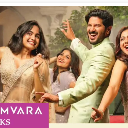
Kera
െ ഫയർ ഫോഴ്സ് രക്ഷിച്ചു. ചെങ്കിക്കുന്നിൽ
നും ആറ്റിലേക്ക് ചാടിയത്. ഇന്ന്
 ആറ്റിലേക്ക് ചാടുന്നത് കണ്ട നാട്ടുകാർ
ും ഫയർ ഫോഴ്‌സിന്റെയും സമയോചിതമായ
തിച്ച് ഫയർ ഫോഴ്സ് ആമ്പുലൻസിൽ തന്നെ
 ചെയ്തു. ആറ്റിങ്ങൽ പോലീസ് സ്ഥലത്തെത്തി
്റെ നേതൃത്വത്തിൽ ഫയർമാൻമാരായ ബിജു
ോഹൻ, അനിമോൻ, മനു, നജ്മുദീൻ
്നത്.