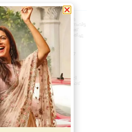
la News
വാഹനം ഓടിക്കുന്നതിനിടെ
ഹൃദയാഘാതം; നിയന്ത്രണംവിട്ട
സ്കൂൾ ബസ് കെട്ടിടത്തിലേക്ക്
ഇടിച്ചുകയറി, ഡ്രൈവർ മരിച്ചു
August 5, 2026
7:39 pm
കനത്ത മഴ: ജില്ലയിൽ 1.77
കോടിയുടെ കൃഷിനാശം
August 5, 2026
11:34 am
സംസ്ഥാനതല ‘സ്വച്ഛത ഹി
സേവ’ അവാർഡ് ആലംകോട്
ജി.വി.എച്ച്.എസ്.എസിന്
August 4, 2026
6:01 pm
« Previous
Next »