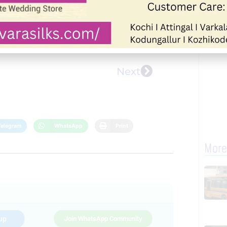
Next
Telegram
WhatsApp
Print
More
up
Join WhatsApp Community